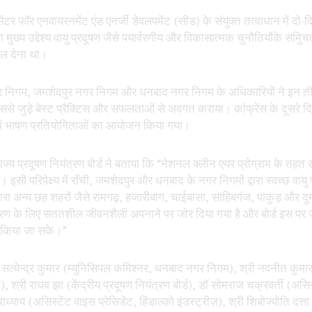
र फॉर एनवायरनमेंट एंड एनर्जी डेवलपमेंट (सीड) के संयुक्त तत्वाधान में दो-दिवसी
ुख्य उद्देश्य वायु प्रदूषण जैसे पयार्वरणीय और विकासात्मक चुनौतियोंके सम
 बल देना था।
 नगर निगम, जमशेदपुर नगर निगम और धनबाद नगर निगम के अधिकारियों ने इन तीनों 
इससे जुड़े बेस्ट प्रैक्टिस और सफलताओं से अवगत कराया। कांफ्रेंस के दूसरे द
 एवं भाषण प्रतियोगिताओं का आयोजन किया गया।
य प्रदूषण नियंत्रण बोर्ड ने बताया कि “नेशनल क्लीन एयर प्रोग्राम के तहत 
 इसी परिपेक्ष्य में राँची, जमशेदपुर और धनबाद के नगर निगमों द्वारा स्वच्छ वायु
्ड द्वारा अन्य छह शहरों जैसे रामगढ़, हजारीबाग, चाईबासा, साहिबगंज, पाकुड़ और
र्वरण के लिए सततशील जीवनशैली अपनाने पर जोर दिया गया है और बोर्ड इस पर
ित किया जा सके।”
री सत्येन्द्र कुमार (म्युनिसिपल कमिश्नर, धनबाद नगर निगम), श्री नवनीत कुमार 
श्री राघव झा (केंद्रीय प्रदूषण नियंत्रण बोर्ड), डॉ सोमराज चक्रवर्ती (असि
पाध्याय (असिस्टेंट वाइस प्रेसिडेंट, हिंडाल्को इंडस्ट्रीज़), श्री शिबोज्योति दत्